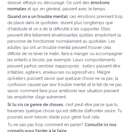
stressé, effrayé ou découragé. Ce sont des
émotions
normales
et qui, en général, passent avec le temps.
Quand on a un trouble mental
, ces émotions prennent trop
de place dans le quotidien, durent plus longtemps que
d’habitude et on a de la difficulté à les supporter. Elles
peuvent être tellement envahissantes qu’elles empêchent la
personne de fonctionner normalement au quotidien. Les
adultes qui ont un trouble mental peuvent trouver cela
difficile de se lever le matin, faire à manger ou accompagner
les enfants à l’école, par exemple. Leurs comportements
peuvent parfois sembler inappropriés : il·elle·s peuvent être
irritables, agité·e·s, anxieux·ses ou agressif·ve·s. Malgré
qu’il·elle·s puissent savoir que quelque chose ne va pas, la
confusion causée par leur trouble mental et le fait de ne pas
savoir comment faire pour améliorer leur situation peuvent
les empêcher d’agir autrement.
Si tu vis ce genre de choses
, c’est peut-être parce que tu
traverses quelque chose qui est difficile d’affronter seul·e. Tu
pourrais avoir besoin d’aide pour gérer tout cela.
Tu ne sais pas trop comment en parler?
Consulte ici nos
conseils pour t’aider à le faire.