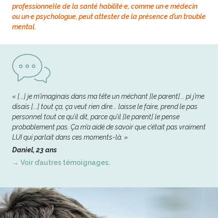
professionnel·le de la santé habilité·e, comme un·e médecin
ou un·e psychologue, peut attester de la présence d’un trouble
mental.
« [...] je m’imaginais dans ma tête un méchant [le parent]... pi j’me
disais [...] tout ça, ça veut rien dire... laisse le faire, prend le pas
personnel tout ce qu’il dit, parce qu’il [le parent] le pense
probablement pas. Ça m’a aidé de savoir que c’était pas vraiment
LUI qui parlait dans ces moments-là. »
Daniel, 23 ans
→ Voir d’autres témoignages.