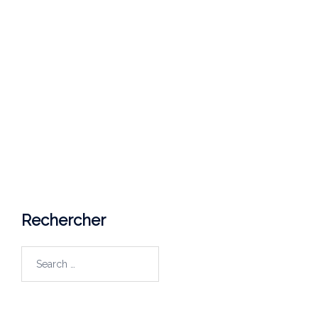
Nous joindre
Université du Québec en Outaouais
Campus de Saint-Jérôme
5 Rue Saint Joseph,
Saint-Jérôme, Québec (Canada)
J7Z 0B7
Courriel
lapp@uqo.ca
Rechercher