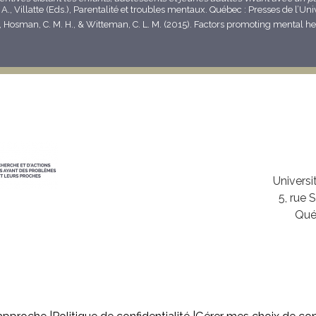
A., Villatte (Eds.), Parentalité et troubles mentaux. Québec : Presses de l’Un
., Hosman, C. M. H., & Witteman, C. L. M. (2015). Factors promoting mental h
Univers
5, rue 
Qué