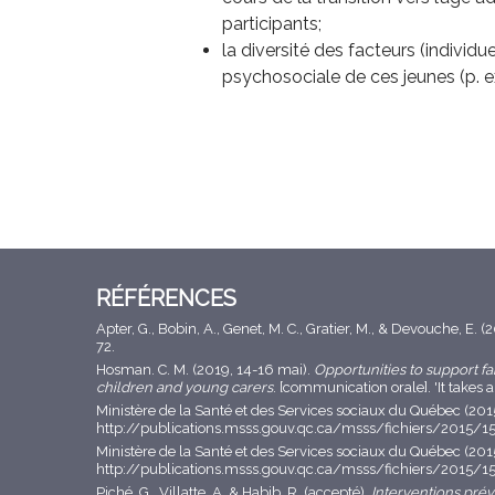
participants;
la diversité des facteurs (indivi
psychosociale de ces jeunes (p. ex.
RÉFÉRENCES
Apter, G., Bobin, A., Genet, M. C., Gratier, M., & Devouche, E.
72.
Hosman. C. M. (2019, 14-16 mai).
Opportunities to support f
children and young carers
. [communication orale]. 'It takes
Ministère de la Santé et des Services sociaux du Québec (201
http://publications.msss.gouv.qc.ca/msss/fichiers/2015/
Ministère de la Santé et des Services sociaux du Québec (20
http://publications.msss.gouv.qc.ca/msss/fichiers/2015/1
Piché, G., Villatte, A. & Habib, R. (accepté).
Interventions prév