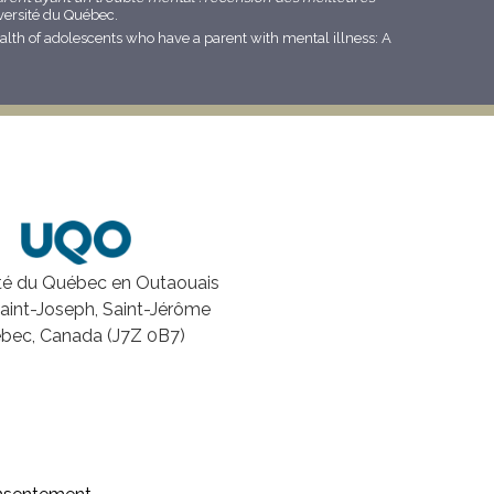
iversité du Québec.
ealth of adolescents who have a parent with mental illness: A
ité du Québec en Outaouais
Saint-Joseph, Saint-Jérôme
bec, Canada (J7Z 0B7)