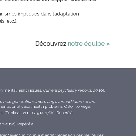
canismes impliqués dans l’adaptation
s, etc.).
Découvrez
notre équipe »
ith mental health issues.
Current psychiatry reports, 19
(10),
o next generations improving lives and future of the
 mental or physical health problems. Oslo, Norvège.
t. (Publication n° 17-914-17W). Repéré à
-216-01W). Repéré à
parent ayant un trouble mental : recension des meilleures