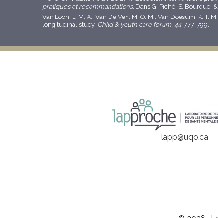
pratiques et recommandations.
Dans G. Piché, S. Bourque, & 
Van Loon, L. M. A., Van De Ven, M. O. M., Van Doesum, K. T. M
longitudinal study.
Child & youth care forum, 44
, 777-799.
lapp@uqo.ca