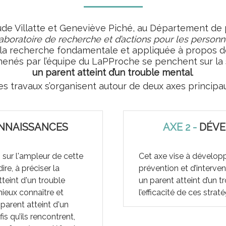
ude Villatte et Geneviève Piché, au Département de
aboratoire de recherche et d’actions pour les perso
la recherche fondamentale et appliquée à propos de
menés par l’équipe du LaPProche se penchent sur la 
un parent atteint d’un trouble mental
.
es travaux s’organisent autour de deux axes principau
NNAISSANCES
AXE 2 -
DÉVE
 sur l'ampleur de cette
Cet axe vise à dévelop
re, à préciser la
prévention et d’interve
teint d'un trouble
un parent atteint d’un t
 mieux connaître et
l’efficacité de ces stra
parent atteint d'un
is qu’ils rencontrent,