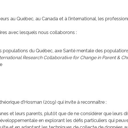
urs au Québec, au Canada et à l’international, les profession
res avec lesquels nous collaborons :
s populations du Québec, axe Santé mentale des population
ternational Research Collaborative for Change in Parent & Ch
ue
éorique d’Hosman (2019) qui invite à reconnaître :
nes et leurs parents, plutôt que de ne considérer que leurs dif
éveloppementale en explorant les défis particuliers qui peuve
 adulte et en adaptant les techniques de collecte de données