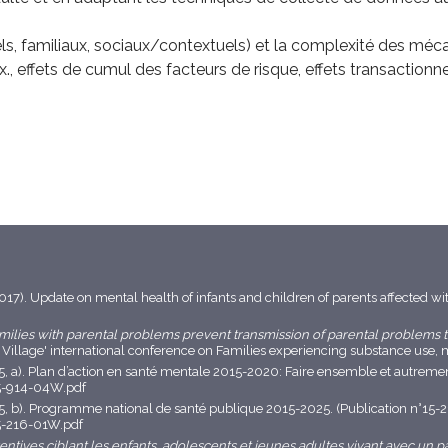
duels, familiaux, sociaux/contextuels) et la complexité des mé
, effets de cumul des facteurs de risque, effets transactionnel
 (2017). Update on mental health of infants and children of parents affected w
amilies with parental problems prevent transmission of parental problems t
 a Village' international conference on Families experiencing substance use,
5, a). Plan d’action en santé mentale 2015-2020: Faire ensemble et autremen
15-914-04W.pdf
15, b). Programme national de santé publique 2015-2025. (Publication n°15
5-216-01W.pdf
entives ciblant les enfants, adolescents et jeunes adultes vivant avec un 