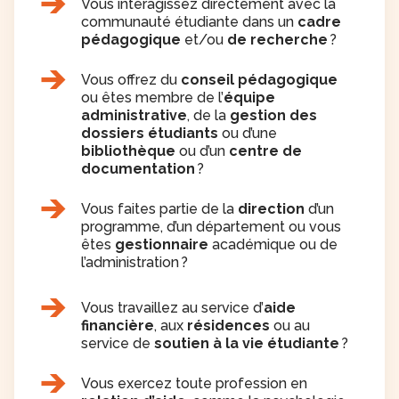
Vous interagissez directement avec la
communauté étudiante dans un
cadre
pédagogique
et/ou
de recherche
?
Vous offrez du
conseil pédagogique
ou êtes membre de l’
équipe
administrative
, de la
gestion des
dossiers étudiants
ou d’une
bibliothèque
ou d’un
centre de
documentation
?
Vous faites partie de la
direction
d’un
programme, d’un département ou vous
êtes
gestionnaire
académique ou de
l’administration ?
Vous travaillez au service d’
aide
financière
, aux
résidences
ou au
service de
soutien à la vie étudiante
?
Vous exercez toute profession en