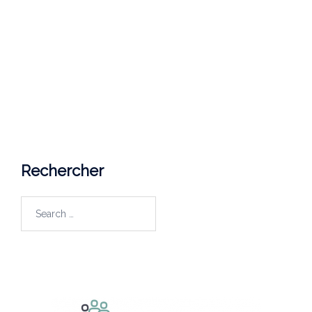
Université du Québec en Outaouais
Campus de Saint-Jérôme
5 Rue Saint Joseph,
Saint-Jérôme, Québec (Canada)
J7Z 0B7
Courriel
lapp@uqo.ca
Rechercher