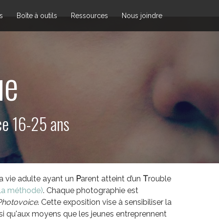
s
Boîte à outils
Ressources
Nous joindre
ue
ce 16-25 ans
la vie adulte ayant un
P
arent atteint d’un
T
rouble
r la méthode)
. Chaque photographie est
Photovoice
. Cette exposition vise à sensibiliser la
insi qu'aux moyens que les jeunes entreprennent