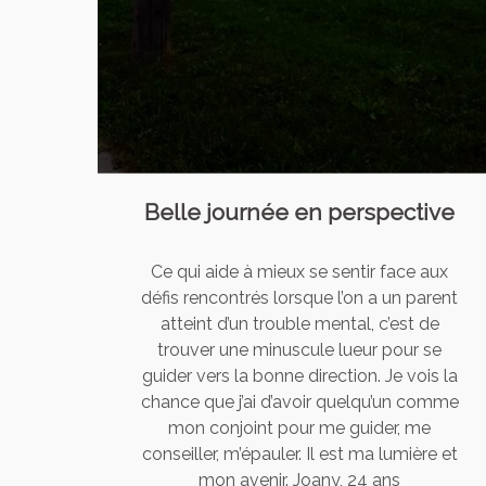
Belle journée en perspective
Ce qui aide à mieux se sentir face aux
défis rencontrés lorsque l’on a un parent
atteint d’un trouble mental, c’est de
trouver une minuscule lueur pour se
guider vers la bonne direction. Je vois la
chance que j’ai d’avoir quelqu’un comme
mon conjoint pour me guider, me
conseiller, m’épauler. Il est ma lumière et
mon avenir. Joany, 24 ans