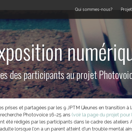
Qui sommes-nous?
Projet
xposition numériq
es des participants au projet Photovoi
s prises et partagées par les 9 JPTM (
J
eunes en transition à 
de recherche Photovoice 16-25 ans
(voir la page du projet pou
 été rédigés par les participants dans le cadre des ateliers
adulte lorsque l'on a un parent atteint d'un trouble mental a