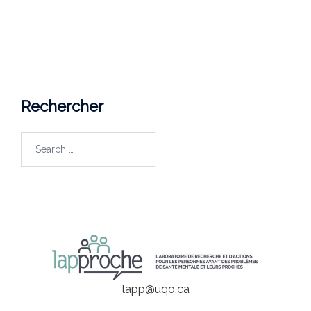
Saint-Jérôme, Québec (Canada)
J7Z 0B7
Courriel
lapp@uqo.ca
Rechercher
lapp@uqo.ca