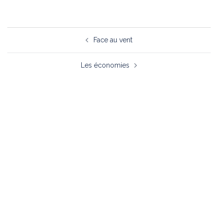
Face au vent
Les économies
À propos
Nous joindre
Université du Québec en Outaouais
Campus de Saint-Jérôme
5 Rue Saint Joseph,