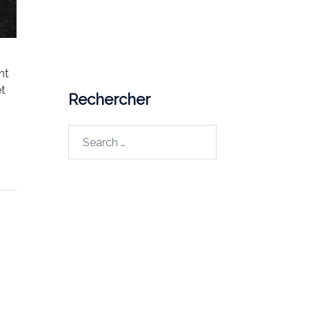
J7Z 0B7
Courriel
lapp@uqo.ca
nt
et
Rechercher