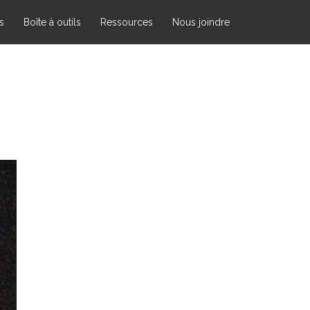
s
Boîte à outils
Ressources
Nous joindre
À propos
Nous joindre
Université du Québec en
Outaouais
Campus de Saint-Jérôme
5 Rue Saint Joseph,
Saint-Jérôme, Québec
(Canada)