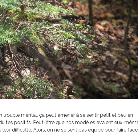
n trouble mental, ça peut amener à se sentir petit et peu en
dultes positifs. Peut-être que nos modèles avaient eux-mêm
e leur difficulté. Alors, on ne se sent pas équipé pour faire face