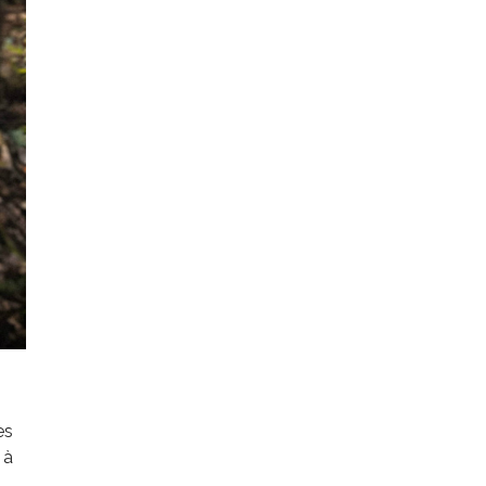
es
 à