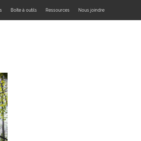
s
Boîte à outils
Ressources
Nous joindre
À propos
Nous joindre
Université du Québec en
Outaouais
Campus de Saint-Jérôme
5 Rue Saint Joseph,
Saint-Jérôme, Québec
(Canada)