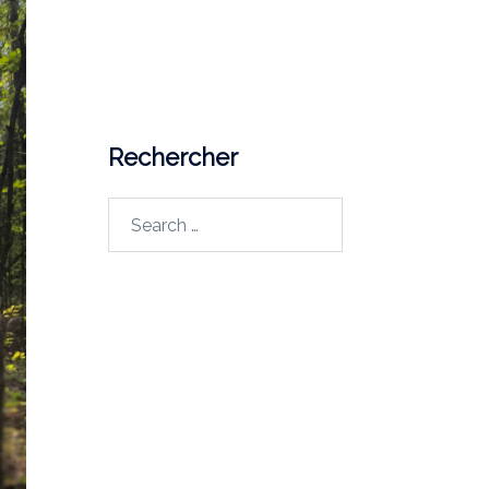
J7Z 0B7
Courriel
lapp@uqo.ca
Rechercher