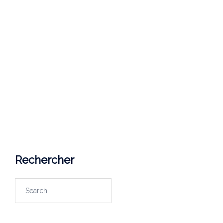
Nous joindre
Université du Québec en Outaouais
Campus de Saint-Jérôme
5 Rue Saint Joseph,
Saint-Jérôme, Québec (Canada)
J7Z 0B7
Courriel
lapp@uqo.ca
Rechercher